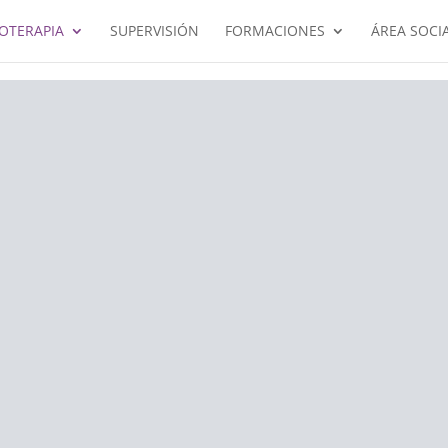
COTERAPIA
SUPERVISIÓN
FORMACIONES
ÁREA SOCI
SICOTERAP