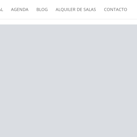
AL
AGENDA
BLOG
ALQUILER DE SALAS
CONTACTO
IA